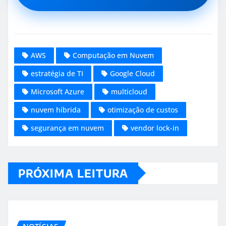
AWS
Computação em Nuvem
estratégia de TI
Google Cloud
Microsoft Azure
multicloud
nuvem híbrida
otimização de custos
segurança em nuvem
vendor lock-in
PRÓXIMA LEITURA