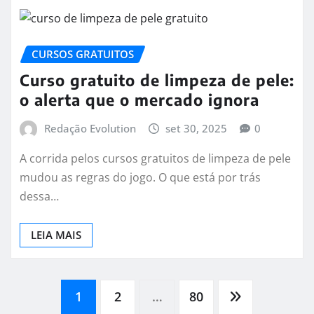
CURSOS GRATUITOS
Curso gratuito de limpeza de pele:
o alerta que o mercado ignora
Redação Evolution
set 30, 2025
0
A corrida pelos cursos gratuitos de limpeza de pele
mudou as regras do jogo. O que está por trás
dessa…
LEIA MAIS
Paginação
1
2
…
80