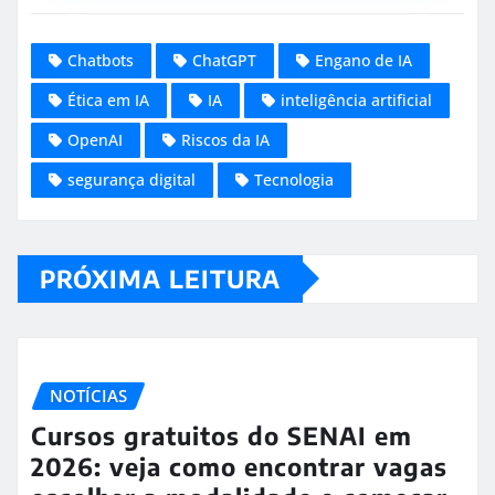
Chatbots
ChatGPT
Engano de IA
Ética em IA
IA
inteligência artificial
OpenAI
Riscos da IA
segurança digital
Tecnologia
PRÓXIMA LEITURA
NOTÍCIAS
Cursos gratuitos do SENAI em
2026: veja como encontrar vagas