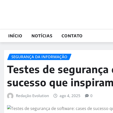
Skip
to
content
INÍCIO
NOTÍCIAS
CONTATO
SEGURANÇA DA INFORMAÇÃO
Testes de segurança 
sucesso que inspira
Redação Evolution
ago 4, 2025
0