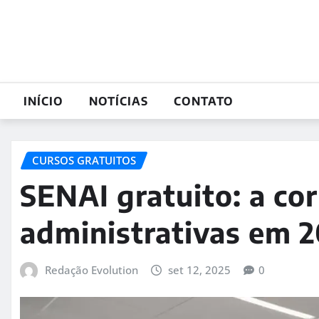
Skip
to
content
INÍCIO
NOTÍCIAS
CONTATO
CURSOS GRATUITOS
SENAI gratuito: a co
administrativas em 
Redação Evolution
set 12, 2025
0