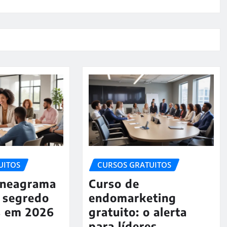
UITOS
CURSOS GRATUITOS
Eneagrama
Curso de
o segredo
endomarketing
s em 2026
gratuito: o alerta
para líderes