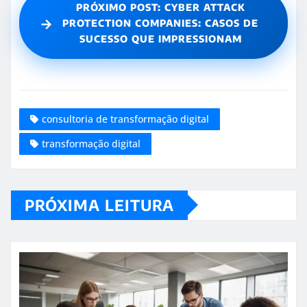
PRÓXIMO POST: CYBER ATTACK
→
PROTECTION COMPANIES: CASOS DE
SUCESSO QUE IMPRESSIONAM
consultoria de transformação digital
transformação digital
PRÓXIMA LEITURA