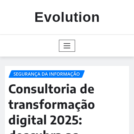
Skip
to
Evolution
content
SEGURANÇA DA INFORMAÇÃO
Consultoria de
transformação
digital 2025: