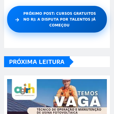
PRÓXIMO POST: CURSOS GRATUITOS
→
NO RJ: A DISPUTA POR TALENTOS JÁ
COMEÇOU
PRÓXIMA LEITURA