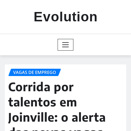
Skip
to
Evolution
content
VAGAS DE EMPREGO
Corrida por
talentos em
Joinville: o alerta