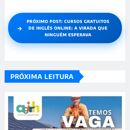
PRÓXIMO POST: CURSOS GRATUITOS
→
DE INGLÊS ONLINE: A VIRADA QUE
NINGUÉM ESPERAVA
PRÓXIMA LEITURA