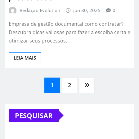
Redação Evolution
jun 30, 2025
0
Empresa de gestão documental como contratar?
Descubra dicas valiosas para fazer a escolha certa e
otimizar seus processos.
LEIA MAIS
Paginação
1
2
de
PESQUISAR
posts