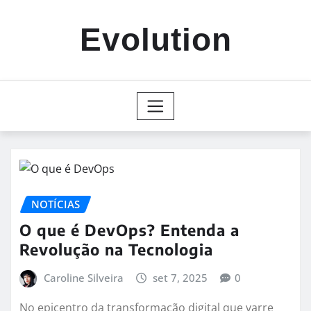
Skip
to
Evolution
content
NOTÍCIAS
O que é DevOps? Entenda a
Revolução na Tecnologia
Caroline Silveira
set 7, 2025
0
No epicentro da transformação digital que varre