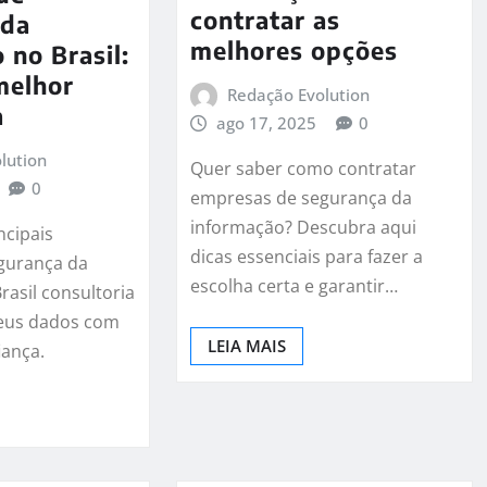
contratar as
 da
melhores opções
 no Brasil:
melhor
Redação Evolution
a
ago 17, 2025
0
lution
Quer saber como contratar
0
empresas de segurança da
informação? Descubra aqui
ncipais
dicas essenciais para fazer a
gurança da
escolha certa e garantir…
rasil consultoria
seus dados com
LEIA MAIS
iança.