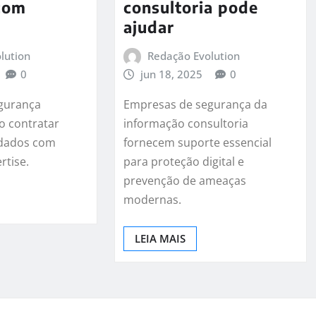
 com
consultoria pode
ajudar
lution
Redação Evolution
0
jun 18, 2025
0
gurança
Empresas de segurança da
o contratar
informação consultoria
 dados com
fornecem suporte essencial
rtise.
para proteção digital e
prevenção de ameaças
modernas.
LEIA MAIS