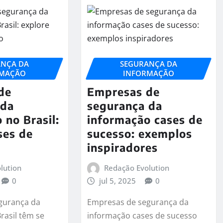
ANÇA DA
SEGURANÇA DA
RMAÇÃO
INFORMAÇÃO
de
Empresas de
 da
segurança da
 no Brasil:
informação cases de
ses de
sucesso: exemplos
inspiradores
lution
Redação Evolution
0
jul 5, 2025
0
gurança da
Empresas de segurança da
rasil têm se
informação cases de sucesso