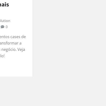
mais
lution
0
entos cases de
ransformar a
u negócio. Veja
lo!