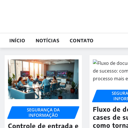
Skip
to
content
INÍCIO
NOTÍCIAS
CONTATO
SEGUR
INFO
Fluxo de 
SEGURANÇA DA
INFORMAÇÃO
cases de s
como torn
Controle de entrada e