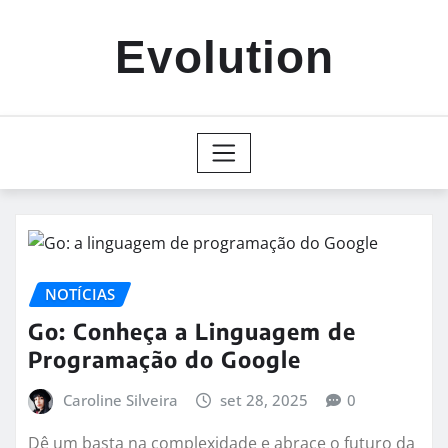
Skip
to
Evolution
content
NOTÍCIAS
Go: Conheça a Linguagem de
Programação do Google
Caroline Silveira
set 28, 2025
0
Dê um basta na complexidade e abrace o futuro da