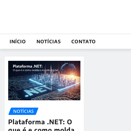
Skip
to
content
INÍCIO
NOTÍCIAS
CONTATO
NOTÍCIAS
Plataforma .NET: O
que é e como molda