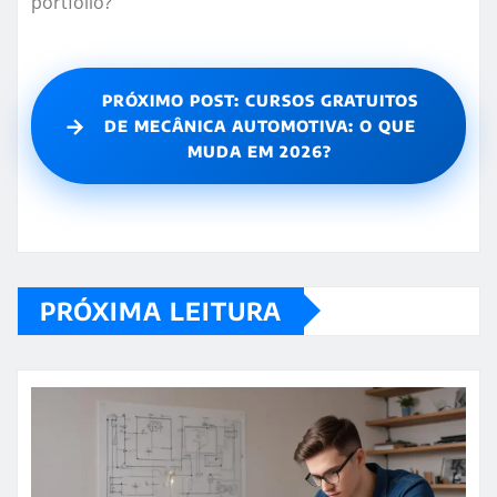
portfólio?
PRÓXIMO POST: CURSOS GRATUITOS
→
DE MECÂNICA AUTOMOTIVA: O QUE
MUDA EM 2026?
PRÓXIMA LEITURA