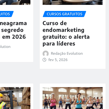
UITOS
CURSOS GRATUITOS
Eneagrama
Curso de
o segredo
endomarketing
s em 2026
gratuito: o alerta
para líderes
lution
Redação Evolution
fev 5, 2026