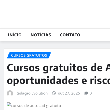
Skip
to
content
INÍCIO
NOTÍCIAS
CONTATO
CURSOS GRATUITOS
Cursos gratuitos de
oportunidades e ris
Redação Evolution
out 27, 2025
0