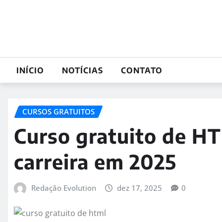
Skip
to
content
INÍCIO
NOTÍCIAS
CONTATO
CURSOS GRATUITOS
Curso gratuito de HT
carreira em 2025
Redação Evolution
dez 17, 2025
0