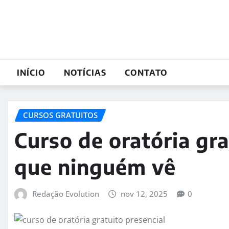
Skip
to
content
INÍCIO
NOTÍCIAS
CONTATO
CURSOS GRATUITOS
Curso de oratória gra
que ninguém vê
Redação Evolution
nov 12, 2025
0