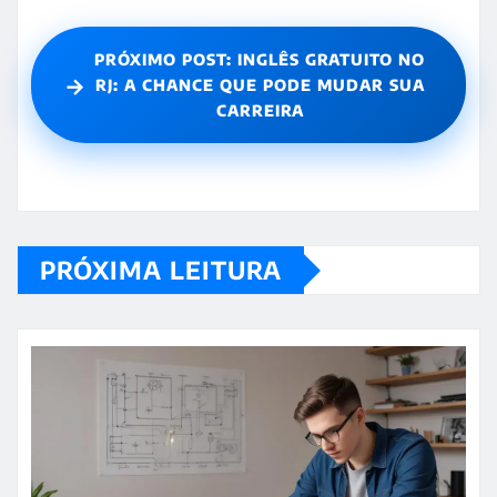
PRÓXIMO POST: INGLÊS GRATUITO NO
→
RJ: A CHANCE QUE PODE MUDAR SUA
CARREIRA
PRÓXIMA LEITURA