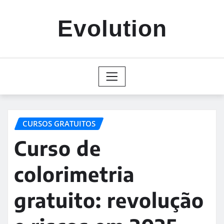
Skip
to
Evolution
content
CURSOS GRATUITOS
Curso de
colorimetria
gratuito: revolução