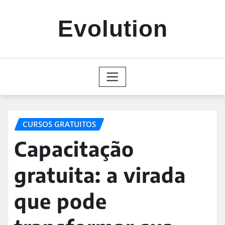
Skip
to
Evolution
content
CURSOS GRATUITOS
Capacitação
gratuita: a virada
que pode