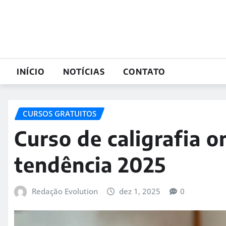
Skip
to
content
INÍCIO
NOTÍCIAS
CONTATO
CURSOS GRATUITOS
Curso de caligrafia o
tendência 2025
Redação Evolution
dez 1, 2025
0