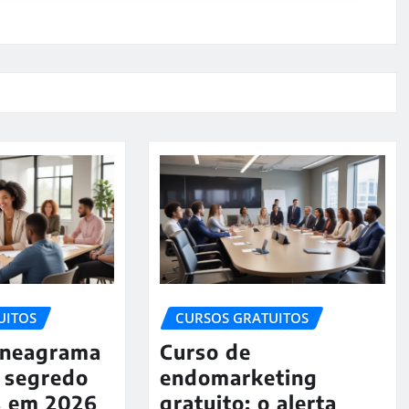
UITOS
CURSOS GRATUITOS
Eneagrama
Curso de
o segredo
endomarketing
s em 2026
gratuito: o alerta