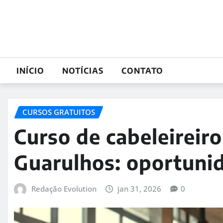
Skip
to
content
INÍCIO
NOTÍCIAS
CONTATO
CURSOS GRATUITOS
Curso de cabeleireir
Guarulhos: oportuni
Redação Evolution
jan 31, 2026
0