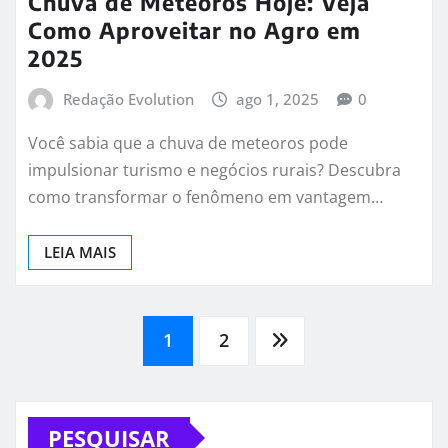
Chuva de Meteoros Hoje: Veja
Como Aproveitar no Agro em
2025
Redação Evolution
ago 1, 2025
0
Você sabia que a chuva de meteoros pode
impulsionar turismo e negócios rurais? Descubra
como transformar o fenômeno em vantagem…
LEIA MAIS
Paginação
1
2
de
PESQUISAR