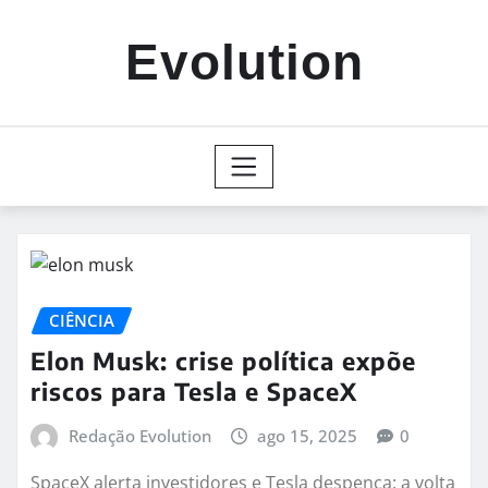
Skip
to
Evolution
content
CIÊNCIA
Elon Musk: crise política expõe
riscos para Tesla e SpaceX
Redação Evolution
ago 15, 2025
0
SpaceX alerta investidores e Tesla despenca: a volta