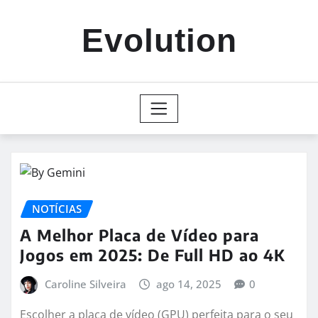
Skip
to
Evolution
content
NOTÍCIAS
A Melhor Placa de Vídeo para
Jogos em 2025: De Full HD ao 4K
Caroline Silveira
ago 14, 2025
0
Escolher a placa de vídeo (GPU) perfeita para o seu