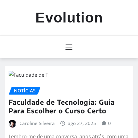
Skip
to
Evolution
content
NOTÍCIAS
Faculdade de Tecnologia: Guia
Para Escolher o Curso Certo
Caroline Silveira
ago 27, 2025
0
Lembro-me de uma conversa, anos atrás, com uma