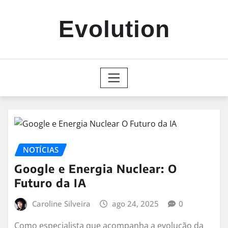
Skip
to
Evolution
content
NOTÍCIAS
Google e Energia Nuclear: O
Futuro da IA
Caroline Silveira
ago 24, 2025
0
Como especialista que acompanha a evolução da