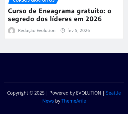
Curso de Eneagrama gratuito: o
segredo dos líderes em 2026
Redação Evolution
fev 5, 2026
Copyright © 2025 | Powered by EVOLUTION
|
Seattle
News
by
ThemeArile
Início
Sobre
Contato
Política de
nós
privacidade