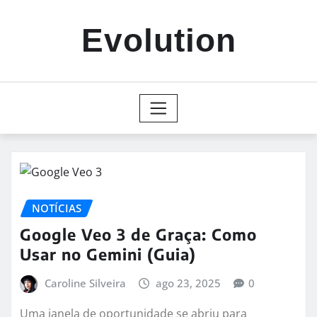
Skip
to
Evolution
content
NOTÍCIAS
Google Veo 3 de Graça: Como
Usar no Gemini (Guia)
Caroline Silveira
ago 23, 2025
0
Uma janela de oportunidade se abriu para