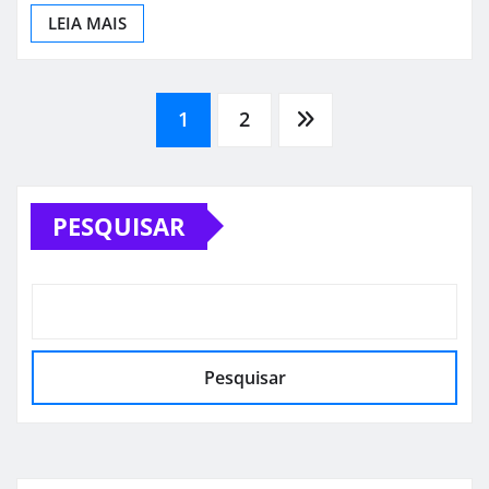
LEIA MAIS
Paginação
1
2
de
PESQUISAR
posts
Pesquisar