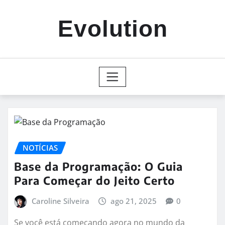
Skip
to
Evolution
content
NOTÍCIAS
Base da Programação: O Guia
Para Começar do Jeito Certo
Caroline Silveira
ago 21, 2025
0
Se você está começando agora no mundo da