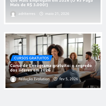
que Mais Empregam em 2026 (O #3 Paga
Mais de R$ 3.000!)
adriterres
maio 21, 2026
CURSOS GRATUITOS
Curso de Eneagrama gratuito: o segredo
dos líderes em 2026
Redação Evolution
fev 5, 2026