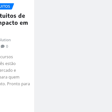
UITOS
tuitos de
impacto em
lution
0
cursos
lês estão
ercado e
 para quem
to. Pronto para