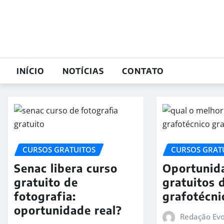
Skip
to
content
INÍCIO
NOTÍCIAS
CONTATO
CURSOS GRATUITOS
CURSOS GRAT
Senac libera curso
Oportunid
gratuito de
gratuitos 
fotografia:
grafotécn
oportunidade real?
Redação Evo