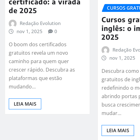
certificado: a virada
CURSOS GRAT
de 2025
Cursos gra
Redação Evolution
inglês: o 
nov 1, 2025
0
2025
O boom dos certificados
Redação Evo
gratuitos revela um novo
nov 1, 2025
caminho para quem quer
crescer rápido. Descubra as
Descubra como 
plataformas que estão
gratuitos de ing
mudando…
redefinindo o m
abrindo portas
LEIA MAIS
busca crescimen
mudar…
LEIA MAIS