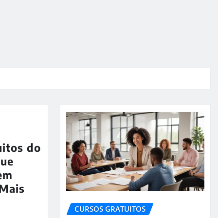
uitos do
que
em
 Mais
CURSOS GRATUITOS