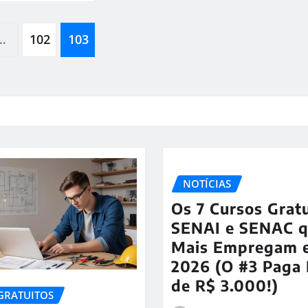
…
102
103
NOTÍCIAS
Os 7 Cursos Grat
SENAI e SENAC 
Mais Empregam 
2026 (O #3 Paga
de R$ 3.000!)
GRATUITOS